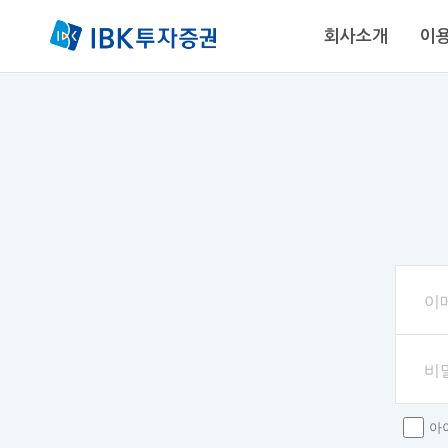
회사소개
이
88-0030
이
비
아