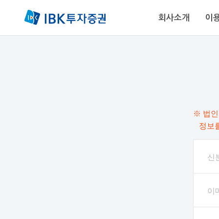
회사소개
이
88-0030
※ 법인
정보를
신
이