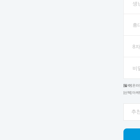
생
휴
8
비
[필수]
온라
[선택]
마케
추천