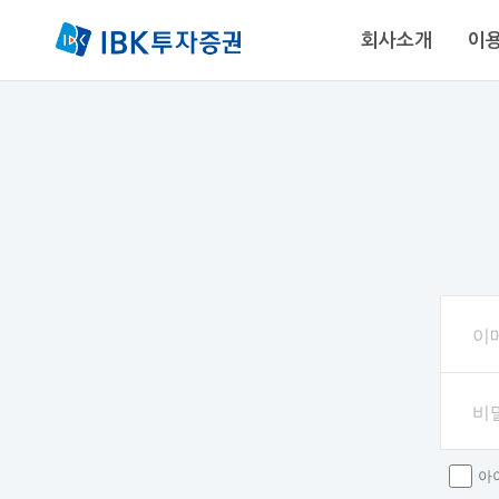
회사소개
이
88-0030
이
비
아