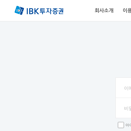
회사소개
이
88-0030
이
비
아